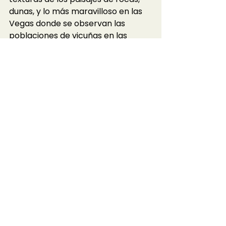
dunas, y lo más maravilloso en las 
Vegas donde se observan las 
poblaciones de vicuñas en las 
vertientes de agua de deshielo.  
En la cima del 
Volcán Galán
Laguna Grande
comienza la aventura al llegar a los 
5000 msnm para luego ingresar al 