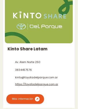
Kinto Share Latam
Av. Alem Norte 250
3834457576
kinto@toyotadelparque.com.ar
https://toyotadelparque.com.ar
Más información