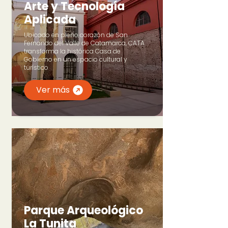
Arte y Tecnología
Aplicada
Ubicado en pleno corazón de San
Fernando del Valle de Catamarca, CATA
transforma la histórica Casa de
Gobierno en un espacio cultural y
turístico
Ver más
Parque Arqueológico
La Tunita