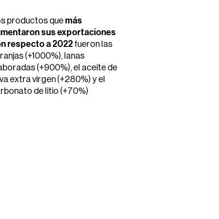
s productos que
más
mentaron sus exportaciones
n respecto a 2022
fueron las
ranjas (+1000%), lanas
aboradas (+900%), el aceite de
iva extra virgen (+280%) y el
rbonato de litio (+70%)