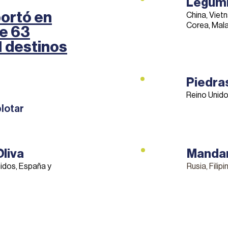
Legum
ortó en
China, Vietn
Corea, Mala
de 63
1 destinos
Piedra
Reino Unido
lotar
Oliva
Mandar
nidos, España y
Rusia, Filip