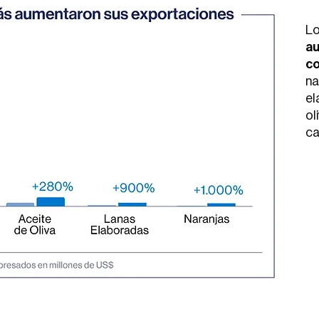
Lo
au
co
na
el
ol
ca