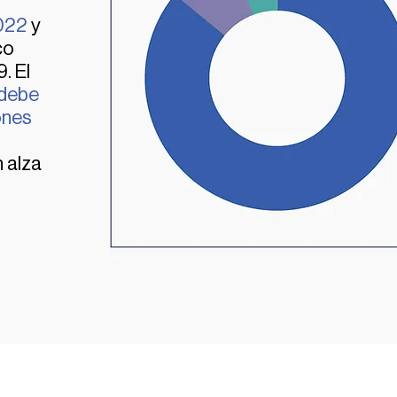
n
2022
y
co
. El
 debe
ones
 alza