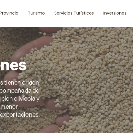
 Provincia
Turismo
Servicios Turísticos
Inversiones
ones
s tienen origen
, acompañada de
ión olivícola y
a menor
s exportaciones.