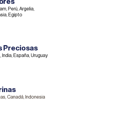
bres
am, Perú, Argelia,
sia, Egipto
s Preciosas
, India, España, Uruguay
inas
inas, Canadá, Indonesia