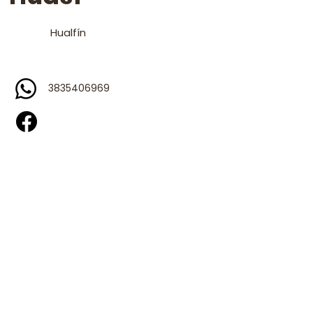
Hualfín
3835406969