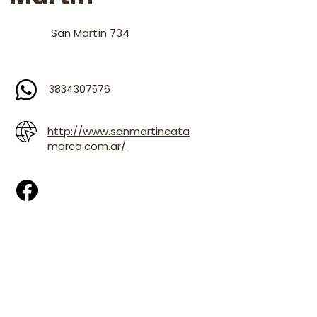
San Martín 734
3834307576
http://www.sanmartincata
marca.com.ar/