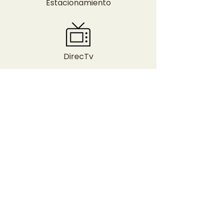
Estacionamiento
DirecTv
Dos Departamentos: Living,
cocina equipada con cocina,
heladera, mesa y sillas, jarra
eléctrica, dos habitaciones, un
baño, agua caliente y ropa de
cama.