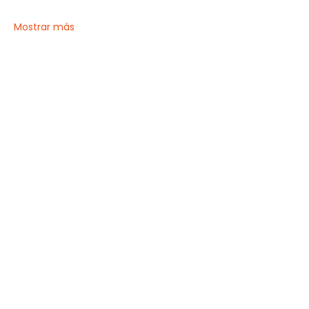
Mostrar más
Compartir este evento