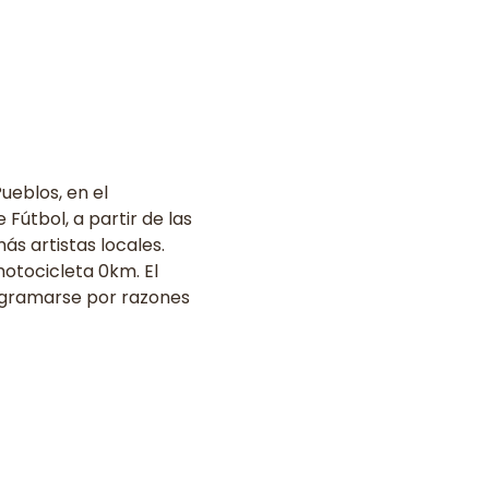
ueblos, en el 
útbol, a partir de las 
s artistas locales. 
otocicleta 0km. El 
ogramarse por razones 