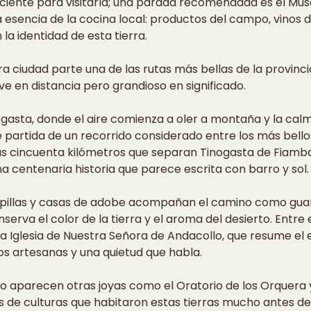
ciente para visitarla; una parada recomendada es el Muse
esencia de la cocina local: productos del campo, vinos de
a identidad de esta tierra.
ciudad parte una de las rutas más bellas de la provincia,
e en distancia pero grandioso en significado.
nogasta, donde el aire comienza a oler a montaña y la ca
e partida de un recorrido considerado entre los más bello
s cincuenta kilómetros que separan Tinogasta de Fiamba
a centenaria historia que parece escrita con barro y sol.
apillas y casas de adobe acompañan el camino como guar
erva el color de la tierra y el aroma del desierto. Entre 
la Iglesia de Nuestra Señora de Andacollo, que resume el e
nos artesanas y una quietud que habla.
to aparecen otras joyas como el Oratorio de los Orquera y
s de culturas que habitaron estas tierras mucho antes de 