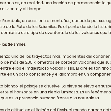
tinerario es, en realidad, una lección de permanencia: lo qu
 al viento y al tiempo.
n Fiambalá, un oasis entre montañas, conocido por sus ag
icio de la Ruta de los Seismiles. Es el punto donde la histo
 comienza otro tipo de aventura: la de los volcanes que to
 los Seismiles
nza uno de los trayectos más imponentes del continente
argo de más de 200 kilómetros se bordean volcanes que sup
entre ellos el majestuoso volcán Pissis. El aire es tan fino 
erte en un acto consciente y el asombro en un compañer
o blanco, el paisaje se disuelve. La nieve se eleva en susp
erte el horizonte en una niebla luminosa. Es un fenómeno
que es la presencia humana frente a la naturaleza.
 de altitud, en el Balcón del Pissis, el mundo parece det