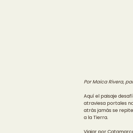
Por Maica Rivera, pa
Aquí el paisaje desafí
atraviesa portales na
atrás jamás se repit
a la Tierra.
Viajar por Catamarca