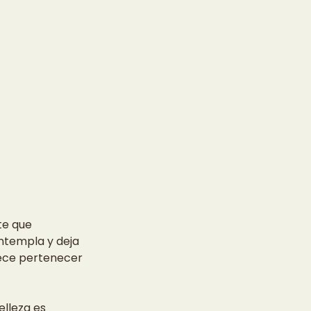
te que 
ontempla y deja 
rece pertenecer 
lleza es 