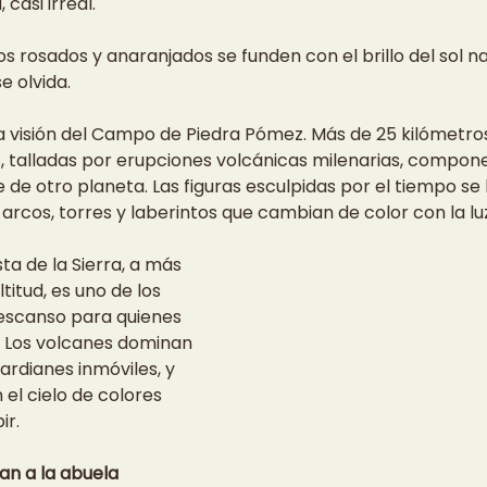
casi irreal.
s rosados y anaranjados se funden con el brillo del sol na
e olvida.
 visión del Campo de Piedra Pómez. Más de 25 kilómetro
 talladas por erupciones volcánicas milenarias, compone
e de otro planeta. Las figuras esculpidas por el tiempo s
 arcos, torres y laberintos que cambian de color con la luz
ta de la Sierra, a más 
titud, es uno de los 
escanso para quienes 
. Los volcanes dominan 
rdianes inmóviles, y 
 el cielo de colores 
ir.
an a la abuela