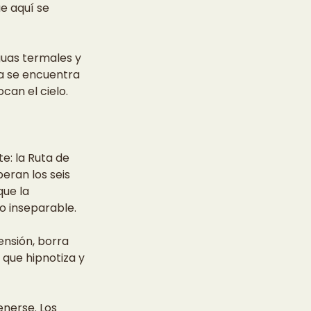
e aquí se 
uas termales y 
ria se encuentra 
can el cielo.
: la Ruta de 
eran los seis 
que la 
o inseparable.
ensión, borra 
 que hipnotiza y 
enerse. Los 