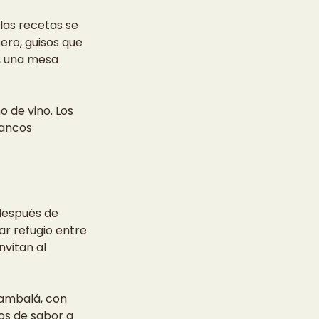
las recetas se 
ro, guisos que 
, una mesa 
 de vino. Los 
lancos 
después de 
r refugio entre 
vitan al 
ambalá, con 
os de sabor a 