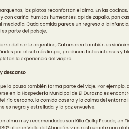
rqueños, los platos reconfortan el alma. En las cocinas, 
 con cariño: humitas humeantes, api de zapallo, pan case
al mediodía. Cada comida parece un regreso a la infancia
 es parte del paisaje.
erra del norte argentino, Catamarca también es sinónimo
ñados por el sol más limpio, producen tintos intensos y b
etan la experiencia del viajero.
d y descanso
 la pausa también forma parte del viaje. Por ejemplo, 
erse en la Hospedería Municipal de El Durazno es encontra
el río cercano, la comida casera y la calma del entorno in
he es negra y estrellada, y la paz envuelve.
on alma muy recomendados son Killa Qullqi Posada, en Fi
180° al gran Valle del Abaucán, y un restaurante con plat