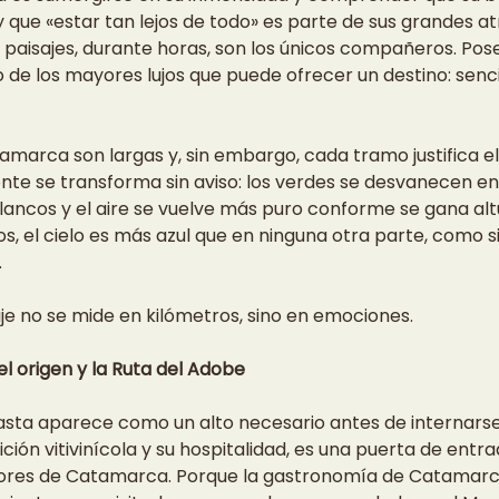
 y que «estar tan lejos de todo» es parte de sus grandes at
 paisajes, durante horas, son los únicos compañeros. Pos
de los mayores lujos que puede ofrecer un destino: sencillo
amarca son largas y, sin embargo, cada tramo justifica el v
zonte se transforma sin aviso: los verdes se desvanecen en 
lancos y el aire se vuelve más puro conforme se gana altu
el cielo es más azul que en ninguna otra parte, como si l
.
iaje no se mide en kilómetros, sino en emociones.
el origen y la Ruta del Adobe
asta aparece como un alto necesario antes de internarse 
ión vitivinícola y su hospitalidad, es una puerta de entrad
abores de Catamarca. Porque la gastronomía de Catamarca