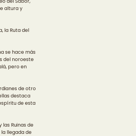
o del Sabor, 
 altura y 
 la Ruta del 
lma se hace más 
s del noroeste 
lá, pero en 
dianes de otro 
ellas destaca 
spíritu de esta 
 las Ruinas de 
la llegada de 