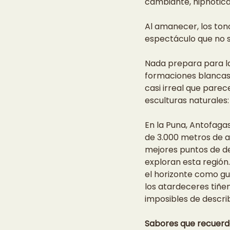
cambiante, hipnótica, 
Al amanecer, los tono
espectáculo que no s
Nada prepara para la
formaciones blancas,
casi irreal que parec
esculturas naturales:
En la Puna, Antofagas
de 3.000 metros de al
mejores puntos de d
exploran esta región
el horizonte como gua
los atardeceres tiñen
imposibles de describ
Sabores que recuerd