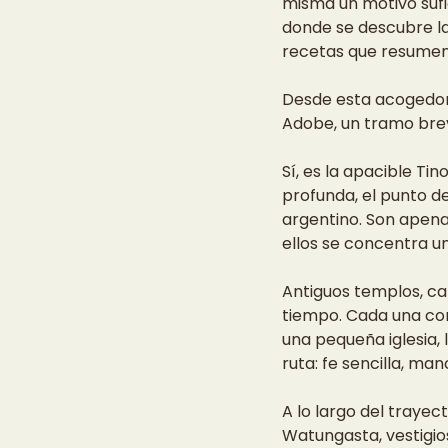
misma un motivo sufi
donde se descubre la 
recetas que resumen l
Desde esta acogedora 
Adobe, un tramo brev
Sí, es la apacible Ti
profunda, el punto d
argentino. Son apena
ellos se concentra un
Antiguos templos, c
tiempo. Cada una cons
una pequeña iglesia, 
ruta: fe sencilla, ma
A lo largo del trayec
Watungasta, vestigio